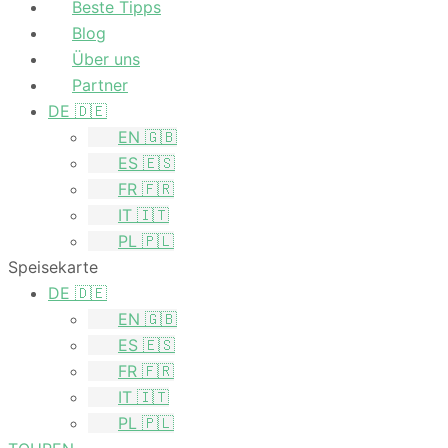
Beste Tipps
Blog
Über uns
Partner
DE 🇩🇪
EN 🇬🇧
ES 🇪🇸
FR 🇫🇷
IT 🇮🇹
PL 🇵🇱
Speisekarte
DE 🇩🇪
EN 🇬🇧
ES 🇪🇸
FR 🇫🇷
IT 🇮🇹
PL 🇵🇱