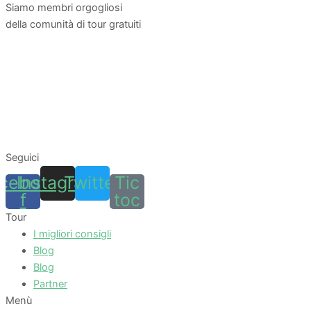
Siamo membri orgogliosi
della comunità di tour gratuiti
Seguici
cebook-
Instagram
Twitter
Tic
f
toc
Tour
I migliori consigli
Blog
Blog
Partner
Menù