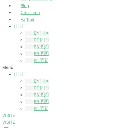
Blog
Chi siamo
Partner
IT 🇮🇹
EN 🇬🇧
DE 🇩🇪
ES 🇪🇸
FR 🇫🇷
PL 🇵🇱
Menù
IT 🇮🇹
EN 🇬🇧
DE 🇩🇪
ES 🇪🇸
FR 🇫🇷
PL 🇵🇱
VISITE
VISITE