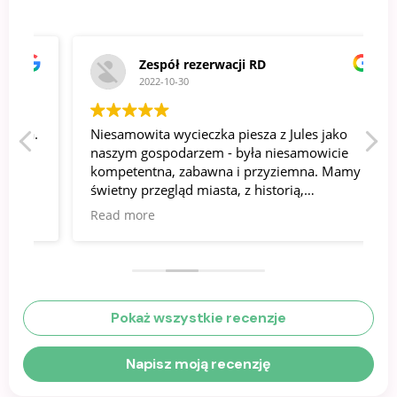
Zespół rezerwacji RD
2022-10-30
.
Niesamowita wycieczka piesza z Jules jako
N
naszym gospodarzem - była niesamowicie
n
kompetentna, zabawna i przyziemna. Mamy
s
świetny przegląd miasta, z historią,
o
architekturą i danymi osobowymi - bardzo
p
Read more
R
przyjemnie!
p
w
s
b
w
Pokaż wszystkie recenzje
n
Napisz moją recenzję