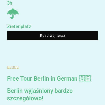
3h
Zietenplatz
Rezerwuj teraz
5/5





Free Tour Berlin in German 🇩🇪
Berlin wyjaśniony bardzo
szczegółowo!