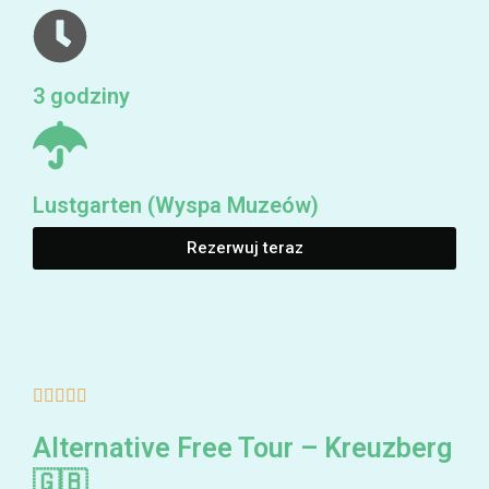
3 godziny
Lustgarten (Wyspa Muzeów)
Rezerwuj teraz
5/5





Alternative Free Tour – Kreuzberg
🇬🇧