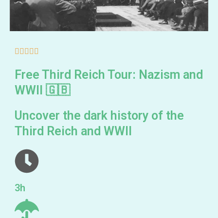
5/5





Free Third Reich Tour: Nazism and
WWII 🇬🇧
Uncover the dark history of the
Third Reich and WWII
3h